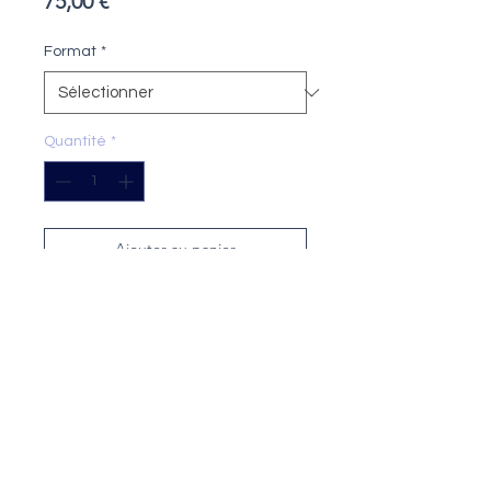
Prix
75,00 €
Format
*
Quantité
*
Ajouter au panier
Tirage
: 20 exemplaires numérotés et
signés (tous formats confondus)
Technique
: impression encre
pigmentaire sur papier Fine Art
Format
: 24x18 cm ou 40x30 cm
Papier
: Fine Art Cotton Textured 300
g/m²