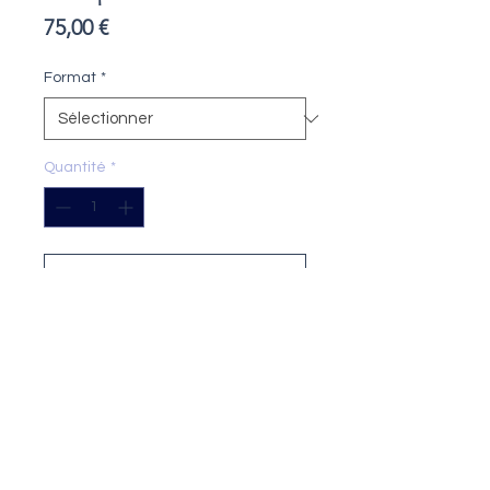
Prix
75,00 €
Format
*
Quantité
*
Ajouter au panier
Tirage
: 20 exemplaires numérotés et
signés (tous formats confondus)
Technique
: impression encre
pigmentaire sur papier Fine Art
Format
: 24x18 cm ou 40x30 cm
Papier
: Fine Art Cotton Textured 300
g/m²