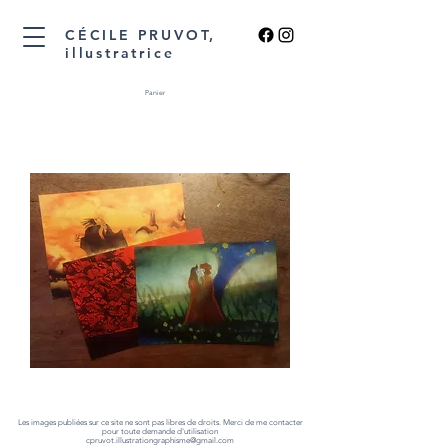
CÉCILE PRUVOT,
illustratrice
Panier
L'Oiseau
de
feu
Les images publiées sur ce site ne sont pas libres de droits. Merci de me contacter
pour toute demande d'utilisation
cpruvot.illustrationgraphisme@gmail.com