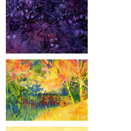
Aujourd’hui, salles, orchestres, 
musiciennes et musiciens, se 
questionnent sur la façon 
d’attirer un public toujours plus 
large et de déconstruire une 
représentation très élitiste que 
l’on peut avoir du milieu de la 
musique classique. Ces acteurs 
et actrices proposent de plus 
en plus de nouvelles formes de 
concerts (jeune public, concerts 
illustrés en live, concerts 
commentés, concerts du matin, 
etc.), qui tendent à 
décloisonner le milieu de la 
musique classique, et à 
réinstaurer un lien décomplexé 
avec ce répertoire, qui nous 
apparaît comme étant un 
précieux et vaste patrimoine 
commun. Le développement du 
concert illustré s’inscrit dans ce 
contexte.