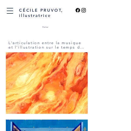
CÉCILE PRUVOT,
illustratrice
Panier
L’articulation entre la musique 
et l’illustration sur le temps du 
concert offre de nouvelles 
perspectives dans la façon 
d’appréhender le répertoire 
classique. L’image ne substitue 
pas à la musique, bien au 
contraire. Elle en révèle 
d’autant plus l’expressivité, et 
offre une manière de stimuler 
l’écoute. Il s’agit bien 
d’enrichir le temps du concert, 
sans en perdre la nature 
première : la musique reste 
centrale. Le principe du concert 
illustré repose sur le désir de 
garder comme acteurs 
principaux la musique et les 
interprètes.

A l’écran, les illustrations se 