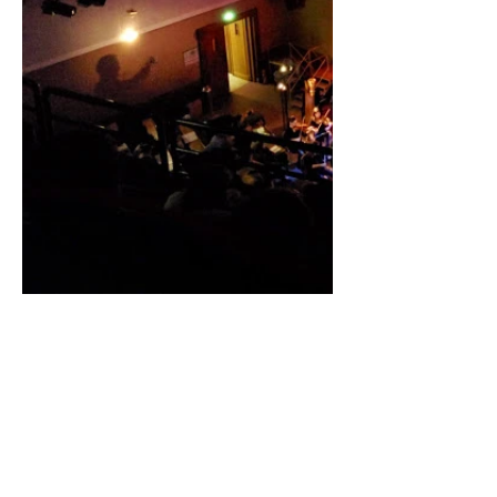
DATE DE CRÉATION
27 mars 2015
Université Descartes, Paris
DISTRIBUTION
Nicolas Simon | direction
Orchestre philharmonique du COGE