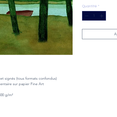
Quantité
*
A
et signés (tous formats confondus)
entaire sur papier Fine Art
300 g/m²