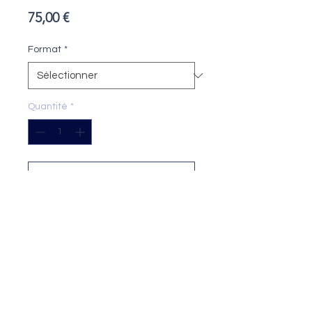
Prix
75,00 €
Format
*
Quantité
*
Ajouter au panier
Tirage
: 20 exemplaires numérotés et
signés (tous formats confondus)
Technique
: impression encre
pigmentaire sur papier Fine Art
Format
: 24x18 cm ou 40x30 cm
Papier
: Fine Art Cotton Textured 300
g/m²