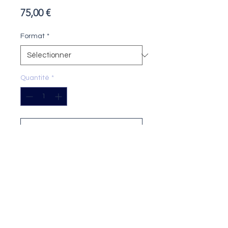
Prix
75,00 €
Format
*
Quantité
*
Ajouter au panier
Tirage
: 20 exemplaires numérotés et
signés (tous formats confondus)
Technique
: impression encre
pigmentaire sur papier Fine Art
Format
: 24x18 cm ou 40x30 cm
Papier
: Fine Art Cotton Textured 300
g/m²