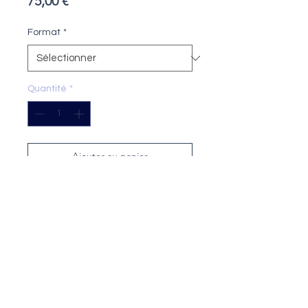
Prix
75,00 €
Format
*
Quantité
*
Ajouter au panier
Tirage
: 20 exemplaires numérotés et
signés (tous formats confondus)
Technique
: impression encre
pigmentaire sur papier Fine Art
Format
: 24x18 cm ou 40x30 cm
Papier
: Fine Art Cotton Textured 300
g/m²